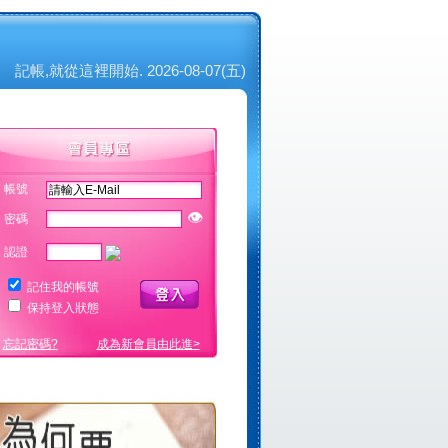
記帳,就從這裡開始. 2026-08-07(五)
帳號
👁
密碼
認證
記住我的帳號
保持登入狀態
忘記密碼?
成為新會員由此進>