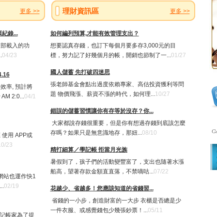
理財資訊區
更多 >>
更多 >>
錄...
如何編列預算,才能有效管理支出？
政部載入的功
想要認真存錢，也訂下每個月要多存3,000元的目
.
04/23
標，努力記了好幾個月的帳，開銷也節制了一...
01/27
國人儲蓄 先打破四迷思
.16
張老師基金會點出過度依賴專家、高估投資獲利等問
效率, 預計將
題 物價飛漲、薪資不漲的時代，如何理...
10/27
AM 2:0...
04/1
錯誤的儲蓄習慣讓你有存等於沒存？你...
大家都說存錢很重要，但是你有想過存錢到底該怎麼
存嗎？如果只是無意識地存，那妞...
08/10
使用 APP或
10/23
精打細算／學記帳 拒當月光族
暑假到了，孩子們的活動變豐富了，支出也隨著水漲
船高，望著存款金額直直落，不禁嘀咕...
07/22
網站也運作快1
.
02/19
花越少、省越多！您應該知道的省錢習...
省錢的一小步，創造財富的一大步 衣櫃是否總是少
一件衣服、或感覺錢包少幾張鈔票！...
05/11
 記帳家為了提