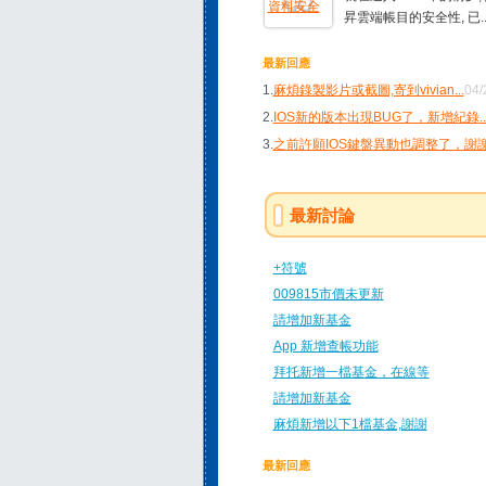
昇雲端帳目的安全性, 已..
最新回應
1.
麻煩錄製影片或截圖,寄到vivian
...
04/
2.
IOS新的版本出現BUG了，新增紀錄
..
3.
之前許願IOS鍵盤異動也調整了，謝
最新討論
+符號
009815市價未更新
請增加新基金
App 新增查帳功能
拜托新增一檔基金，在線等
請增加新基金
麻煩新增以下1檔基金,謝謝
最新回應