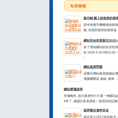
站長報報
新功能 載入財政部的發票紀
原本有個手機條碼由財
能, 但是財政部的政策改..
網站安全性更新日2026.4
為了增加網站的安全性與
於 2026.4.16 AM12:00 ~ 
3
網站速度問題
這幾天網站會員陸續反應 
電腦瀏覽器 連線, 都有...
網站營運說明
拜個晚年, 祝大家虎年行大運 一轉眼這
4年了, 感謝許多老朋友一直陪伴的記帳..
提昇帳目資料安全
就在進入2017年的前夕,