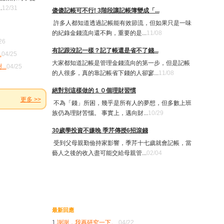
.
12/31
傻傻記帳可不行! 3階段讓記帳簿變成「...
許多人都知道透過記帳能有效節流，但如果只是一味
的紀錄金錢流向還不夠，重要的是...
11/08
26
有記跟沒記一樣？記了帳還是省不了錢...
.
04/25
大家都知道記帳是管理金錢流向的第一步，但是記帳
謝
...
04/25
的人很多，真的靠記帳省下錢的人卻寥...
11/08
絕對別這樣做的１０個理財習慣
更多 >>
不為「錢」所困，幾乎是所有人的夢想，但多數上班
族仍為理財苦惱。 事實上，邁向財...
10/29
30歲學投資不嫌晚 季芹傳授6招滾錢
受到父母親勤儉持家影響，季芹十七歲就會記帳，當
藝人之後的收入盡可能交給母親管...
02/04
最新回應
1.
謝謝，我再研究一下。
04/22