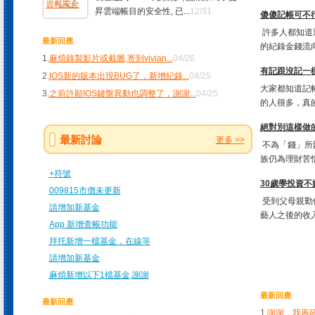
昇雲端帳目的安全性, 已...
12/31
傻傻記帳可不行!
許多人都知道
最新回應
的紀錄金錢流向
1.
麻煩錄製影片或截圖,寄到vivian
...
04/26
有記跟沒記一樣
2.
IOS新的版本出現BUG了，新增紀錄
...
04/25
大家都知道記
3.
之前許願IOS鍵盤異動也調整了，謝謝
...
04/25
的人很多，真的
絕對別這樣做
最新討論
更多 >>
不為「錢」所
族仍為理財苦惱
+符號
30歲學投資不
009815市價未更新
受到父母親勤
請增加新基金
藝人之後的收入
App 新增查帳功能
拜托新增一檔基金，在線等
請增加新基金
麻煩新增以下1檔基金,謝謝
最新回應
最新回應
1.
謝謝，我再