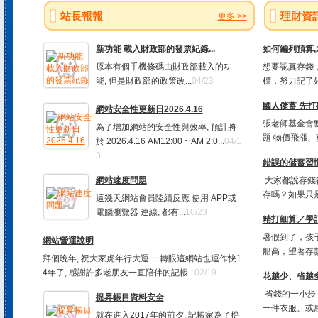
站長報報
理財資
更多 >>
新功能 載入財政部的發票紀錄...
如何編列預算
原本有個手機條碼由財政部載入的功
想要認真存錢，
能, 但是財政部的政策改...
04/23
標，努力記了好
國人儲蓄 先打
網站安全性更新日2026.4.16
張老師基金會
為了增加網站的安全性與效率, 預計將
題 物價飛漲、
於 2026.4.16 AM12:00 ~ AM 2:0...
04/1
3
錯誤的儲蓄習慣
網站速度問題
大家都說存錢
存嗎？如果只是
這幾天網站會員陸續反應 使用 APP或
電腦瀏覽器 連線, 都有...
10/23
精打細算／學
暑假到了，孩
網站營運說明
船高，望著存款
拜個晚年, 祝大家虎年行大運 一轉眼這網站也運作快1
4年了, 感謝許多老朋友一直陪伴的記帳...
02/19
花越少、省越多
省錢的一小步
提昇帳目資料安全
一件衣服、或感
就在進入2017年的前夕, 記帳家為了提