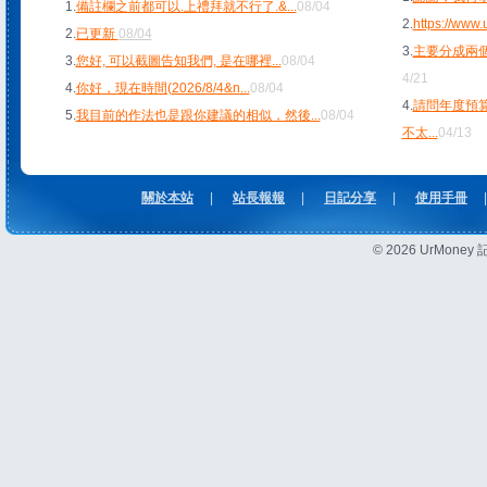
1.
備註欄之前都可以.上禮拜就不行了.&
...
08/04
2.
https://www
2.
已更新
08/04
3.
主要分成兩個
3.
您好, 可以截圖告知我們, 是在哪裡
...
08/04
4/21
4.
你好，現在時間(2026/8/4&n
...
08/04
4.
請問年度預
5.
我目前的作法也是跟你建議的相似，然後
...
08/04
不太
...
04/13
關於本站
|
站長報報
|
日記分享
|
使用手冊
|
© 2026 UrMon