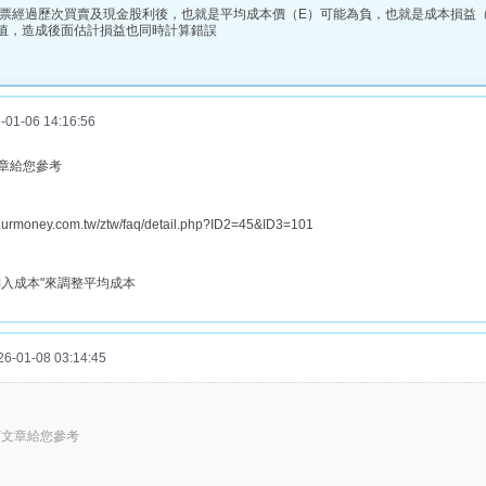
票經過歷次買賣及現金股利後，也就是平均成本價（E）可能為負，也就是成本損益
值，造成後面估計損益也同時計算錯誤
1-06 14:16:56
章給您參考
w.urmoney.com.tw/ztw/faq/detail.php?ID2=45&ID3=101
列入成本"來調整平均成本
-01-08 03:14:45
下文章給您參考