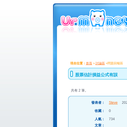
現在位置：
首頁
>
討論區
>問題回報區
股票估計損益公式有誤
共有 2 筆。
發表者：
Steve
2026
收藏：
0
人氣：
734
文章：