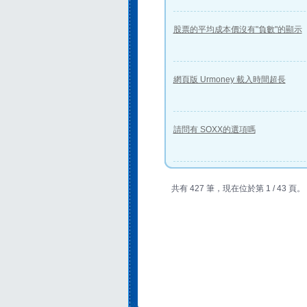
股票的平均成本價沒有"負數"的顯示
網頁版 Urmoney 載入時間超長
請問有 SOXX的選項嗎
共有 427 筆，現在位於第 1 / 43 頁。