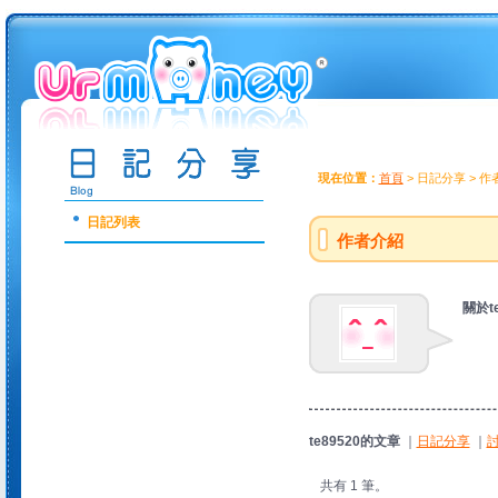
現在位置：
首頁
> 日記分享 > 
日記列表
作者介紹
關於te
te89520的文章
｜
日記分享
｜
共有 1 筆。