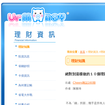
理財知識
現在位置：
首頁
> 理財資訊 >理
投資訊息
理財知識
省錢妙招
絕對別這樣做的１０個理
卡債資訊
出處 :
Cheers雜誌160期
為何要記帳
作者 : 陳雅琦
省電大作戰
不為「錢」所困，幾乎是所有人
好書介紹