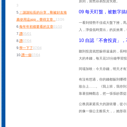
原則，當然容易投資失敗。
3
09 每天盯盤，被數字
5.
ㄒ謝謝站長的分享，剛被好友推
薦使用這app，覺得文章
...
12/26
一看到情勢不佳或大盤下挫，馬
6.
每年年初都要看的文章
01/10
入，淨值低時賣出」的反效果，
7.
讚
05/01
10 自認「不會投資」
8.
讚
07/04
9.
學一下了
07/04
聽到投資就想躲得遠遠的，長時
10.
讚一個
07/04
大的本錢，每天花10分鐘學習
同場加映：今天存錢，明天才有
有沒有想過，你的錢都躲到哪裡
妝台上……。《我上班，我存到10
靠著扭轉觀念，把一張張鈔票從
公務員家庭長大的謝依珊，從小
的像一個公主般長大，」她形容