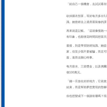
「給自己一個機會，去試試看存
砍掉購衣預算，等於每月多出5,
識。她曾經去上過房屋裝修的課
再來就是記帳。「這就像慢跑一
有印象，也順便花時間回想當天
最後，則是學習財經知識。她從
家，但至少我不要被騙，而且可
股，進而去關心時事。
每月薪水、三節獎金，以及偶爾
個100萬元。
「錢一旦放在好的地方，它就會
結束，而是幫助夢想實現的墊腳
你也想變成下一個謝依珊嗎？現