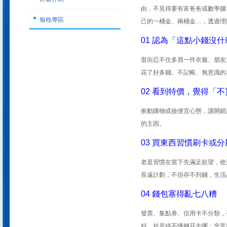
由，不見得要有富爸爸或數學腦
報稅專區
己的一桶金、兩桶金…，透過理
01 認為「這點小錢沒什
逛街忍不住多買一件衣服、朋友邀
花了好多錢。不記帳、無意識的
02 看到特價，覺得「
衝動購物或撿便宜心態，讓開銷
的主因。
03 買東西習慣刷卡或
老是習慣在當下先滿足欲望，收
長遠計劃，不但存不到錢，生活
04 錢包塞得亂七八糟
發票、集點券、信用卡不分類，
好，於是搞不懂錢花去哪；辛苦