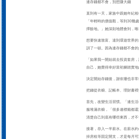
連存錢都不會，別想賺大錢
直到有一天，家族中跟她年紀相
「年輕時的價值觀，等到30幾
擇餘地。」她深刻地體會到，唯
想要快速致富、達到環遊世界的
訓了一頓。因為連存錢都不會的
「如果我一開始就去投資套房，
自己，她覺得幸好當初腳踏實地
決定開始存錢後，謝依珊也非常
把錢從衣櫥、記帳本、理財書裡
首先，改變生活習慣。「連生活
服堆滿衣櫥，「很多連標籤都還
清楚自己到底有哪些東西，才不
接著，存入一半薪水。在薪水約
掉房租等固定開支，才是每月可