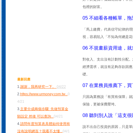
包裡的財富。
05 不細看各種帳單，
「馬上繳費」代表信守紀律的理
視，容易陷入「不知為何總是花
06 不規畫薪資用途，
對收入、支出沒有計劃性分配。
經濟需求，就沒有足夠存款因應
礎。
最新回應
07 在業務員推薦下，
1.
謝謝，我再研究一下。
04/22
2.
https://www.urmoney.com.tw
...
0
只因為業務說「有買有保障」就
4/21
保險，更被保費壓垮。
3.
主要分成兩個步驟: 先做預算金
08 聽到別人說「這支
額設定 然後 可以查詢
...
04/21
4.
請問年度預算表具體如何使用有
說不出自己投資的原因，只是單
沒有說明網頁？我看不太懂
...
04/1