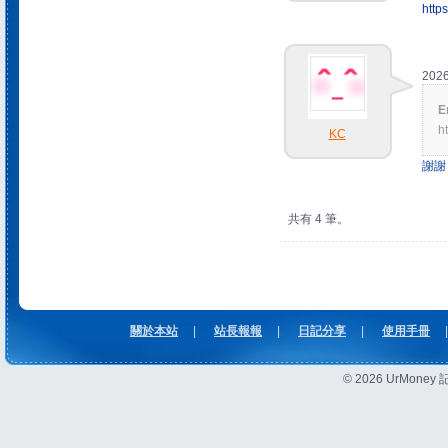
http
2026
E
ht
KC
謝謝
共有 4 筆。
關於本站
|
站長報報
|
日記分享
|
使用手冊
|
© 2026 UrMon