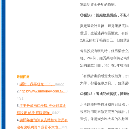
單說明資金分配的原則。
◎祕訣2：拒絕物慾誘惑，不亂
擬定還款計畫後，鍾秀榮徹底執
優渥，生活過得相當愜意。有的
2萬元的鞋子犒賞自己。但鍾秀
每當投資有獲利時，鍾秀榮會立
輕。2年前，鍾秀榮順利將公寓
定的還款計畫，預計在5年後清
「有做計畫的感覺比較踏實，才
最新回應
大學，都還在繳房貸。」鍾秀榮
1.
謝謝，我再研究一下。
04/22
2.
https://www.urmoney.com.tw
...
0
◎祕訣3：養成記帳習慣，隨時
4/21
之所以能夠堅持達成理財目標，
3.
主要分成兩個步驟: 先做預算金
後再利用周末做更完整的統計，
額設定 然後 可以查詢
...
04/21
習慣，像是減少吃大餐的次數等
4.
請問年度預算表具體如何使用有
沒有說明網頁？我看不太懂
...
04/1