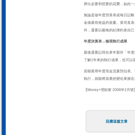
辨出必要和想要的花費，如此一
無論是做年度預算表或每日記帳
金做最有效益的規畫。黃培直表
外，還要以嚴格的紀律約束自己
年度決算表→檢視執行成果
最後還要記得在來年製作「年度
了解1年來的執行成果，也可以
若能善用年度現金流量預估表、
執行，就能將資產的變化掌握在
【Money+理財家 2008年2月號
回應這篇文章