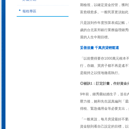
期檢視，以確定資金控管，獲利
報稅專區
富愈積愈多。一般民眾更須如此
只是說到作年度預算表或記帳，
歲的台北富邦銀行業務協理鍾秀
屋的人生中期目標。
妥善規畫 千萬房貸輕鬆還
「以前覺得要存1000萬元根
行，存錢、買房子都不再是遙不
是能持之以恆地徹底執行。
◎祕訣1：訂定計畫，作好資金
9年前，鍾秀榮結婚生子，並在
壓力後，她和先生認真編列「還
得稅、緊急備用金等必要支出，
「一般來說，每月房貸最好不要
資金額則看自己設定的目標，以