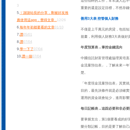
這些瑣碎的工作，常常讓人忍不
3
重要的還是設定目標，不然存錢
5.
ㄒ謝謝站長的分享，剛被好友推
善用3大表 控管個人財務
薦使用這app，覺得文章
...
12/26
6.
每年年初都要看的文章
01/10
不僅是上千萬元的房貸，包括短
7.
讚
05/01
規畫，利用個人財務3大表做好
8.
讚
07/04
年度預算表→掌控金錢流向
9.
學一下了
07/04
10.
讚一個
07/04
中國信託財富管理處協理黃培直
金流量預估表」，了解未來一年
楚。
「年度現金流量預估表」其實就
目的，最先決條件就是必須確實
運用的資金就會短少，進而影響
每日記帳表→追踪必要和非必要
要掌握支出，第1個要養成的好
樂分類記帳，目的是要了解自己