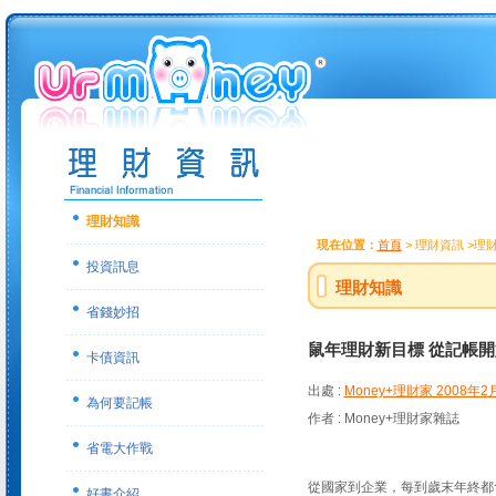
理財知識
現在位置：
首頁
> 理財資訊 >理
投資訊息
理財知識
省錢妙招
鼠年理財新目標 從記帳開
卡債資訊
出處 :
Money+理財家 2008年2
為何要記帳
作者 : Money+理財家雜誌
省電大作戰
從國家到企業，每到歲末年終都
好書介紹